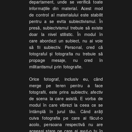
departament, unde se verifică toate
informaţiile din material. Acest mod
de control al materialului este stabilit
pentru a se evita subiectivismul. În
presă, subiectvismul trebuie să existe
doar la nivel stilistic. În modul în
care abordezi un subiect, nu ai voie
să fii subiectiv. Personal, cred că
fotograful şi fotografia nu trebuie să
propage mesaje, nu cred în
militantismul prin fotografie.
Orice fotograf, inclusiv eu, când
merge pe teren pentru a face
fotografii, este prins subiectiv, afectiv
de scena la care asistă. E vorba de
modul în care vibrezi la ceea ce se
întâmplă în jurul tău. Când arăţi
cuiva fotografia pe care ai făcut-o
acolo, persoana respectivă nu are
aceeaşi stare pe care ai avut-o tu în