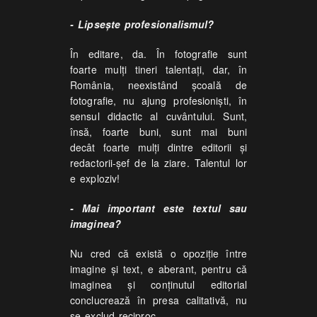
- Lipseşte profesionalismul?
În editare, da. În fotografie sunt
foarte mulţi tineri talentaţi, dar, în
România, neexistând şcoală de
fotografie, nu ajung profesionişti, în
sensul didactic al cuvântului. Sunt,
însă, foarte buni, sunt mai buni
decât foarte mulţi dintre editorii şi
redactorii-şef de la ziare. Talentul lor
e exploziv!
- Mai important este textul sau
imaginea?
Nu cred că există o opoziţie între
imagine şi text, e aberant, pentru că
imaginea şi conţinutul editorial
conclucrează în presa calitativă, nu
se exclud reciproc.