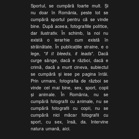
Sportul, se cumpără foarte mult. Şi
nu doar în România, peste tot se
cumpără sportul pentru că se vinde
bine. După aceea, fotografiile politice,
dar ilustrativ. În schimb, la noi nu
există o ierarhie cum există în
străinătate. În publicaţiile straine, e o
lege, "
if it bleeds, it leads
". Dacă
curge sânge, dacă e război, dacă e
crimă, dacă a murit cineva, subiectul
se cumpără şi iese pe pagina întâi.
Prin urmare, fotografia de război se
vinde cel mai bine, sex, sport, copii
şi animale. În România, nu se
cumpără fotografii cu animale, nu se
cumpără fotografii cu copii, nu se
cumpără nici măcar fotografii cu
sport, cu sex, însă, da. Intervine
natura umană, aici.