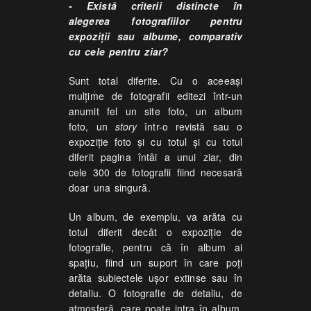
- Există criterii distincte în
alegerea fotografiilor pentru
expoziţii sau albume, comparativ
cu cele pentru ziar?
Sunt total diferite. Cu o aceeaşi
mulţime de fotografii editezi într-un
anumit fel un site foto, un album
foto, un
story
într-o revistă sau o
expoziţie foto şi cu totul şi cu totul
diferit pagina întâi a unui ziar, din
cele 300 de fotografii fiind necesară
doar una singură.
Un album, de exemplu, va arăta cu
totul diferit decât o expoziţie de
fotografie, pentru că în album ai
spaţiu, fiind un suport în care poţi
arăta subiectele uşor extinse sau în
detaliu. O fotografie de detaliu, de
atmosferă, care poate intra în album,