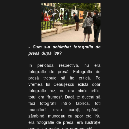
- Cum s-a schimbat fotografia de
presă după ’89?
În perioada respectivă, nu era
fotografie de presă. Fotografia de
presă trebuie să fie critică. Pe
vremea lui Ceauşescu exista doar
fotografie roz, nu era nimic critic,
totul era "frumos". Dacă te duceai să
faci fotografii într-o fabrică, toţi
muncitorii erau curaţi, spălaţi,
zâmbind, munceau cu spor etc. Nu
era fotografie de presă, era ilustraţie
pentru un regim, era propagandă.