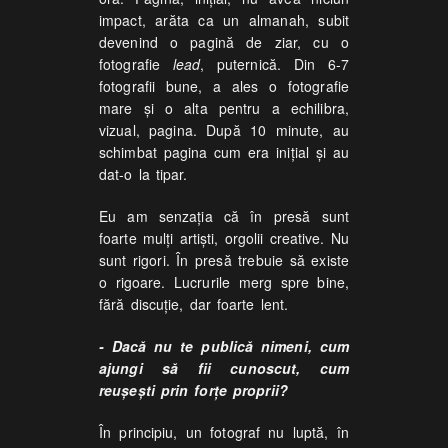
impact, arăta ca un almanah, subit
devenind o pagină de ziar, cu o
fotografie
lead
, puternică. Din 6-7
fotografii bune, a ales o fotografie
mare şi o alta pentru a echilibra,
vizual, pagina. După 10 minute, au
schimbat pagina cum era iniţial şi au
dat-o la tipar.
Eu am senzaţia că în presă sunt
foarte mulţi artişti, orgolii creative. Nu
sunt rigori. În presă trebuie să existe
o rigoare. Lucrurile merg spre bine,
fără discuţie, dar foarte lent.
- Dacă nu te publică nimeni, cum
ajungi să fii cunoscut, cum
reuşeşti prin forţe proprii?
În principiu, un fotograf nu luptă, în