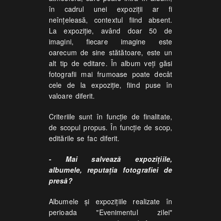
în cadrul unei expoziţii ar fi
neînţeleasă, contextul fiind absent.
La expoziţie, având doar 50 de
imagini, fiecare imagine este
oarecum de sine stătătoare, este un
alt tip de editare. În album veţi găsi
fotografii mai frumoase poate decât
cele de la expoziţie, fiind puse în
valoare diferit.
Criteriile sunt în funcţie de finalitate,
de scopul propus. În funcţie de scop,
editările se fac diferit.
- Mai salvează expoziţiile,
albumele, reputaţia fotografiei de
presă?
Albumele şi expoziţiile realizate în
perioada "Evenimentul zilei"