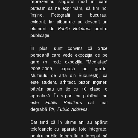
reprezentau singurul mod în care
puteam să ne exprimăm, să fim noi
înşine. Fotografii se bucurau,
evident, iar albumule au devenit un
element de
Public Relations
pentru
publicaţie.
În plus, sunt convins că orice
persoană care vede expoziţia de pe
gard (n. red.: expoziţia "Mediafax"
2008-2009, expusă pe gardul
Muzeului de artă din Bucureşti), că
este student, arhitect, pictor, inginer,
bătrân sau un tip cu 10 clase, o
apreciază. În raport cu publicul, nu
este
Public Relations
cât mai
degrabă PA,
Public Address
.
Dat fiind că în ultimii ani au apărut
telefoanele cu aparate foto integrate,
pentru public fotografia a început să