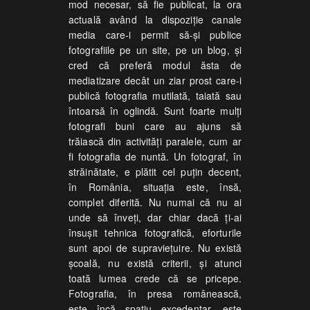
mod necesar, să fie publicat, la ora
actuală având la dispoziţie canale
media care-i permit să-şi publice
fotografiile pe un site, pe un blog, şi
cred că preferă modul ăsta de
mediatizare decât un ziar prost care-i
publică fotografia mutilată, taiată sau
întoarsă în oglindă. Sunt foarte mulţi
fotografi buni care au ajuns să
trăiască din activităţi paralele, cum ar
fi fotografia de nuntă. Un fotograf, în
străinătate, e plătit cel puţin decent,
în România, situaţia este, însă,
complet diferită. Nu numai că nu ai
unde să înveţi, dar chiar dacă ţi-ai
însuşit tehnica fotografică, eforturile
sunt apoi de supravieţuire. Nu există
şcoală, nu există criterii, şi atunci
toată lumea crede că se pricepe.
Fotografia, în presa românească,
este încă spaţiu excedentar, este