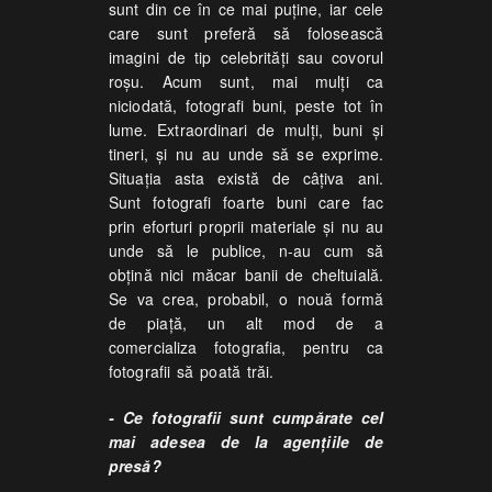
sunt din ce în ce mai puţine, iar cele
care sunt preferă să folosească
imagini de tip celebrităţi sau covorul
roşu. Acum sunt, mai mulţi ca
niciodată, fotografi buni, peste tot în
lume. Extraordinari de mulţi, buni şi
tineri, şi nu au unde să se exprime.
Situaţia asta există de câţiva ani.
Sunt fotografi foarte buni care fac
prin eforturi proprii materiale şi nu au
unde să le publice, n-au cum să
obţină nici măcar banii de cheltuială.
Se va crea, probabil, o nouă formă
de piaţă, un alt mod de a
comercializa fotografia, pentru ca
fotografii să poată trăi.
- Ce fotografii sunt cumpărate cel
mai adesea de la agenţiile de
presă?