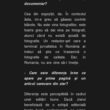
documentar?
Cea din expoziţii, da. În contextul
ăsta, mi-e greu să găsesc cuvinte
blânde. Nu este vina fotografilor, este
foarte greu să dai vina pe fotografi,
atunci când nu există şcoală de
fotografie. Un redactor-şef care a
terminat jurnalistica în România ar
trebui să ştie ce înseamnă o
fotografie de calitate. Dar, în
Romania, nu are cine să-i înveţe.
- Care este diferenţa între ce
apare pe prima pagină şi un
articol oarecare din ziar?
Diferenţa este perceptibilă în cadrul
unei editări bune. Dacă ziarul
beneficiază de o echipă editorială
foarte bună, profesionistă, pe prima