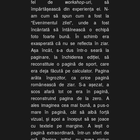
fel de
workshop
-uri, să
împărtăşească din experienţa ei. N-
am cum să spun cum a fost la
"Evenimentul zilei", unde a fost
încântată să întâlnească o echipă
foto foarte bună. În schimb era
exasperată că nu se reflecta în ziar.
Aşa încât, s-a dus într-o seară la
paginare, la închiderea ediţiei, să
reconstituie o pagină de sport, care
era deja făcută pe calculator. Pagina
arăta îngrozitor, ca orice pagină
românească de ziar. S-a aşezat, a
scos afară tot ce era în pagină,
reconstruind pagina de la zero. A
ales imaginea cea mai bună, a pus-o
mare în pagină, cât să aibă forţă
vizual, şi apoi a început să se joace
cu textele pe margine. A ieşit o
pagină extraordinară, într-un sfert de
oră. Pagina, iniţial, nu avea niciun