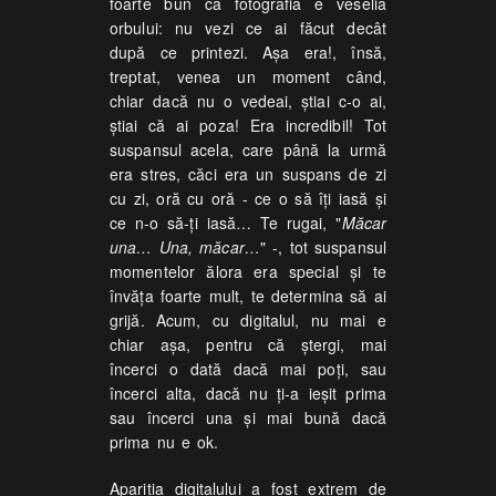
foarte bun că fotografia e veselia
orbului: nu vezi ce ai făcut decât
după ce printezi. Așa era!, însă,
treptat, venea un moment când,
chiar dacă nu o vedeai, știai c-o ai,
știai că ai poza! Era incredibil! Tot
suspansul acela, care până la urmă
era stres, căci era un suspans de zi
cu zi, oră cu oră - ce o să îți iasă și
ce n-o să-ți iasă… Te rugai, "
Măcar
una… Una, măcar…
" -, tot suspansul
momentelor ălora era special și te
învăța foarte mult, te determina să ai
grijă. Acum, cu digitalul, nu mai e
chiar așa, pentru că ștergi, mai
încerci o dată dacă mai poți, sau
încerci alta, dacă nu ți-a ieșit prima
sau încerci una și mai bună dacă
prima nu e ok.
Apariția digitalului a fost extrem de