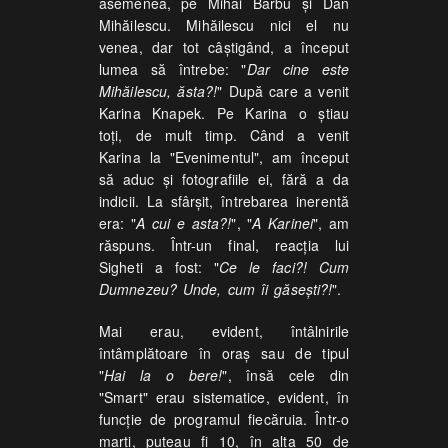
asemenea, pe Mihai Barbu și Dan
Mihăilescu. Mihăilescu nici el nu
venea, dar tot câștigând, a început
lumea să întrebe: "
Dar cine este
Mihăilescu, ăsta?!
" După care a venit
Karina Knapek. Pe Karina o știau
toți, de mult timp. Când a venit
Karina la "Evenimentul", am început
să aduc și fotografiile ei, fără a da
indicii. La sfârșit, întrebarea inerentă
era: "
A cui e asta?!
", "
A Karinei
", am
răspuns. Într-un final, reacția lui
Sigheti a fost: "
Ce le faci?! Cum
Dumnezeu? Unde, cum îi găsești?!
".
Mai erau, evident, întâlnirile
întâmplătoare în oraș sau de tipul
"
Hai la o bere!
", însă cele din
"Smart" erau sistematice, evident, în
funcție de programul fiecăruia. Într-o
marți, puteau fi 10, în alta 50 de