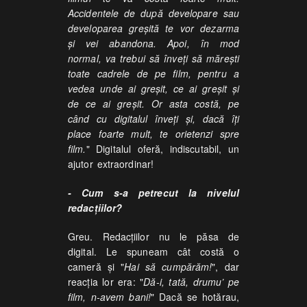
Accidentele de după developare sau
developarea greșită te vor dezarma
și vei abandona. Apoi, în mod
normal, va trebui să înveți să mărești
toate cadrele de pe film, pentru a
vedea unde ai greșit, ce ai greșit și
de ce ai greșit. Or asta costă, pe
când cu digitalul înveți și, dacă îți
place foarte mult, te orietenzi spre
film.
" Digitalul oferă, indiscutabil, un
ajutor extraordinar!
- Cum s-a petrecut la nivelul
redacțiilor?
Greu. Redacțiilor nu le păsa de
digital. Le spuneam cât costă o
cameră și "
Hai să cumpărăm!
", dar
reacția lor era: "
Dă-i, tată, drumu’ pe
film, n-avem bani!
" Dacă se hotărau,