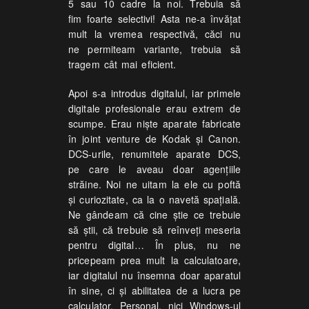
5 sau 10 cadre la noi. Trebuia să
fim foarte selectivi! Asta ne-a învățat
mult la vremea respectivă, căci nu
ne permiteam variante, trebuia să
tragem cât mai eficient.
Apoi s-a introdus digitalul, iar primele
digitale profesionale erau extrem de
scumpe. Erau niște aparate fabricate
în joint venture de Kodak și Canon.
DCS-urile, renumitele aparate DCS,
pe care le aveau doar agențiile
străine. Noi ne uitam la ele cu poftă
și curiozitate, ca la o navetă spațială.
Ne gândeam că cine știe ce trebuie
să știi, că trebuie să reînveți meseria
pentru digital… În plus, nu ne
pricepeam prea mult la calculatoare,
iar digitalul nu însemna doar aparatul
în sine, ci și abilitatea de a lucra pe
calculator. Personal, nici Windows-ul