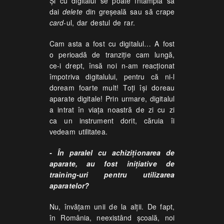
Şi cu digitalul se poate întâmpla să
dai
delete
din greșeală sau să crape
card
-ul, dar destul de rar.
Cam asta a fost cu digitalul… A fost
o perioadă de tranziție cam lungă,
ce-i drept, însă noi n-am reacționat
împotriva digitalului, pentru că ni-l
doream foarte mult! Toți își doreau
aparate digitale! Prin urmare, digitalul
a intrat în viața noastră de zi cu zi
ca un instrument dorit, căruia îi
vedeam utilitatea.
- În paralel cu achiziționarea de
aparate, au fost inițiative de
training
-uri pentru utilizarea
aparatelor?
Nu, învățam unii de la alții. De fapt,
în România, neexistând școală, noi