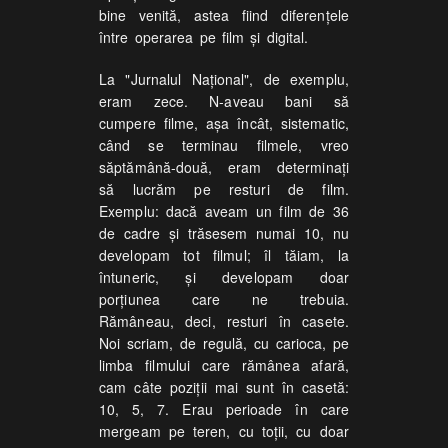
bine venită, astea fiind diferențele
între operarea pe film și digital.
La "Jurnalul Național", de exemplu,
eram zece. N-aveau bani să
cumpere filme, aşa încât, sistematic,
când se terminau filmele, vreo
săptămână-două, eram determinați
să lucrăm pe resturi de film.
Exemplu: dacă aveam un film de 36
de cadre și trăsesem numai 10, nu
developam tot filmul; îl tăiam, la
întuneric, şi developam doar
porțiunea care ne trebuia.
Rămâneau, deci, resturi în casete.
Noi scriam, de regulă, cu carioca, pe
limba filmului care rămânea afară,
cam câte poziții mai sunt în casetă:
10, 5, 7. Erau perioade în care
mergeam pe teren, cu toții, cu doar