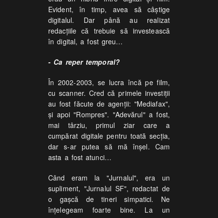
Evident, în timp, avea să câștige
digitalul. Dar până au realizat
redacțiile că trebuie să investească
în digital, a fost greu…
- Ca reper temporal?
În 2002-2003, se lucra încă pe film,
cu scanner. Cred că primele investiții
au fost făcute de agenții: "Mediafax",
și apoi "Rompres". "Adevărul" a fost,
mai târziu, primul ziar care a
cumpărat digitale pentru toată secția,
dar s-ar putea să mă înșel. Cam
asta a fost atunci…
Când eram la "Jurnalul", era un
supliment, "Jurnalul SF", redactat de
o gașcă de tineri simpatici. Ne
înțelegeam foarte bine. La un