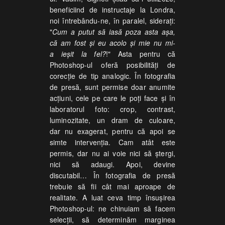
beneficiind de instructaje la Londra,
noi întrebându-ne, în paralel, siderați:
"
Cum a putut să iasă poza asta așa,
că am fost și eu acolo și mie nu mi-
a ieșit la fel?
!" Asta pentru că
Photoshop-ul oferă posibilități de
corecție de tip analogic. În fotografia
de presă, sunt permise doar anumite
acțiuni, cele pe care le poți face și în
laboratorul foto: crop, contrast,
luminozitate, un dram de culoare,
dar nu exagerat, pentru că apoi se
simte intervenția. Cam atât este
permis, dar nu ai voie nici să ștergi,
nici să adaugi. Apoi, devine
discutabil… În fotografia de presă
trebuie să fii cât mai aproape de
realitate. A luat ceva timp însușirea
Photoshop-ul: ne chinuiam să facem
selecții, să determinăm marginea