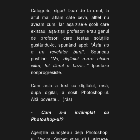
Categoric, sigur! Doar de la unul, la
altul mai aflam câte ceva, altfel nu
aveam cum. Iar așa-zisele școli care
existau, așa-zișii profesori erau genul
de profesori care testau soluțiile
gustându-le, spunând apoi: "
Ăsta nu
e un revelator bun!
". Spuneau
puștilor: "
Nu, digitalul n-are niciun
viitor, tot filmul e baza…
" Ipostaze
nonprogresiste.
Cam asta a fost cu digitalul, însă,
după digital, a sosit Photoshop-ul.
Altă poveste… (râs)
- Cum s-a întâmplat cu
Photoshop-ul?
Agențiile cunoșteau deja Photoshop-
ul. Vadim, Sigheti știau să-l utilizeze,