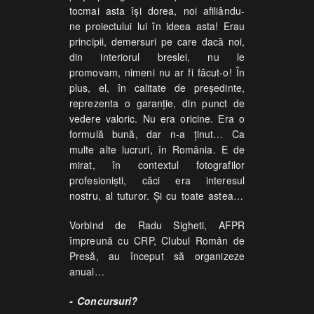
tocmai asta își dorea, noi afiliându-
ne proiectului lui în ideea asta! Erau
principii, demersuri pe care dacă noi,
din interiorul breslei, nu le
promovam, nimeni nu ar fi făcut-o! În
plus, el, în calitate de președinte,
reprezenta o garanție, din punct de
vedere valoric. Nu era oricine. Era o
formulă bună, dar n-a ținut… Ca
multe alte lucruri, în România. E de
mirat, în contextul fotografilor
profesioniști, căci era interesul
nostru, al tuturor. Și cu toate astea…
Vorbind de Radu Sigheti, AFPR
împreună cu CRP, Clubul Român de
Presă, au început să organizeze
anual…
- Concursuri?