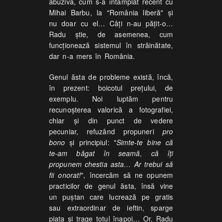
abuzivă, cum s-a întâmplat recent cu
Mihai Barbu, la "România liberă" și
nu doar cu el… Câți n-au pățit-o…
Radu știe, de asemenea, cum
funcționează sistemul în străinătate,
dar n-a mers în România.
Genul ăsta de probleme există, încă,
în prezent: boicotul prețului, de
exemplu. Noi luptăm pentru
recunoșterea valorică a fotografiei,
chiar și din punct de vedere
pecuniar, refuzând propuneri
pro
bono
și principiul: "
Simte-te bine că
te-am băgat în seamă, că îți
propunem chestia asta… Ar trebui să
fii onorat!
", încercăm să ne opunem
practicilor de genul ăsta, însă vine
un puștan care lucrează pe gratis
sau extraordinar de ieftin, sparge
piața și trage totul înapoi… Or, Radu