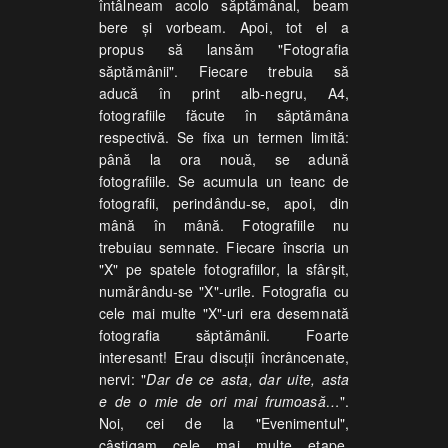
întâlneam acolo săptămânal, beam
bere și vorbeam. Apoi, tot el a
propus să lansăm "Fotografia
săptămânii". Fiecare trebuia să
aducă în print alb-negru, A4,
fotografiile făcute în săptămâna
respectivă. Se fixa un termen limită:
până la ora nouă, se adună
fotografiile. Se acumula un teanc de
fotografii, perindându-se, apoi, din
mână în mână. Fotografiile nu
trebuiau semnate. Fiecare înscria un
"X" pe spatele fotografiilor, la sfârșit,
numărându-se "X"-urile. Fotografia cu
cele mai multe "X"-uri era desemnată
fotografia săptămânii. Foarte
interesant! Erau discuții încrâncenate,
nervi: "
Dar de ce asta, dar uite, asta
e de o mie de ori mai frumoasă…
".
Noi, cei de la "Evenimentul",
câștigam cele mai multe etape.