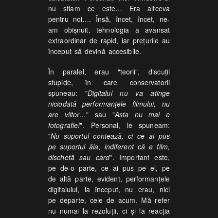
nu știam ce este… Era altceva
pentru noi…. Însă, încet, încet, ne-
am obișnuit, tehnologia a avansat
extraordinar de rapid, iar prețurile au
început să devină accesibile.
În paralel, erau "teorii", discuții
stupide, în care conservatorii
spuneau: "
Digitalul nu va atinge
niciodată performanțele filmului, nu
are viitor…
" sau "
Asta nu mai e
fotografie!
". Personal, le spuneam:
"
Nu suportul contează, ci ce ai pus
pe suportul ăla, indiferent că e film,
dischetă sau card
". Important este,
pe de-o parte, ce ai pus pe el, pe
de altă parte, evident, performanțele
digitalului, la început, nu erau, nici
pe departe, cele de acum. Mă refer
nu numai la rezoluții, ci şi la reacția