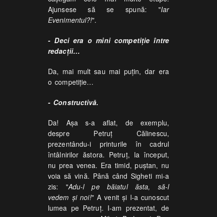
Ajunsese să se spună: "
Iar
Evenimentul?!
".
- Deci era o mini competiție între
redacții…
Da, mai mult sau mai puțin, dar era
o competiție…
- Constructivă.
Da! Așa s-a aflat, de exemplu,
despre Petruț Călinescu,
prezentându-i printurile în cadrul
întâlnirilor ăstora. Petruț, la început,
nu prea venea. Era timid, puștan, nu
voia să vină. Până când Sigheti mi-a
zis: "
Adu-l pe băiatul ăsta, să-l
vedem și noi!
" A venit și l-a cunoscut
lumea pe Petruț. I-am prezentat, de