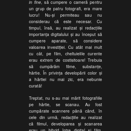
in fine
, să cumpere o cameră pentru
un grup de patru fotografi, era mare
lucru! Nu-și permiteau sau nu
considerau că este necesar. Cu
timpul, însă, au realizat și redacţiile
importanţa digitalului și au început să
cumpere aparate, să considere
valoarea investiției. Cu atât mai mult
cu cât, pe film, cheltuielile curente
erau extrem de costisitoare! Trebuia
să cumpărăm filme, substanțe,
hârtie. În privinţa developării color și
a hârtiei nu mai zic, era nebunie
curată!
Treptat, nu s-au mai mărit fotografiile
pe hârtie, se scanau. Au fost
cumpărate scannere până când, în
cele din urmă, redacțiile au realizat
că filmul, developarea și scanarea
erau un hibrid între digital și film.