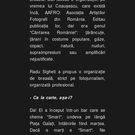
vremea lui Ceaușescu, care există
încă, AAFRO: Asociația Artiștilor
Fotografi din România. Editau
publicația lor, dar era genul
"Cântarea României": țărăncuțe,
țărani în costume populare, gâze,
copaci, natură, nuduri,
supraimpresiuni sau amplificări
nejustificate.
Radu Sigheti a propus o organizație
de breaslă, strict pe fotojurnalism,
organizată profesional.
- Ca la carte, așa-i?
Da! El a început într-un bar care se
chema "Smart", undeva pe lângă
Piața Galați, întâlnirile fiind marțea.
Dacă e marți e "Smart". Ne