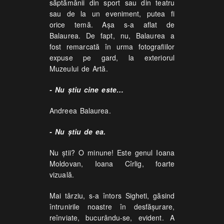
săptămânii din sport sau din teatru
sau de la un eveniment, putea fi
orice temă. Așa s-a aflat de
Balaurea. De fapt, nu, Balaurea a
fost remarcată în urma fotografiilor
expuse pe gard, la exteriorul
Muzeului de Artă.
- Nu știu cine este…
Andreea Balaurea.
- Nu știu de ea.
Nu știi? O minune! Este genul Ioana
Moldovan, Ioana Cîrlig, foarte
vizuală.
Mai târziu, s-a întors Sigheti, găsind
întrunirile noastre în desfășurare,
reînviate, bucurându-se, evident. A