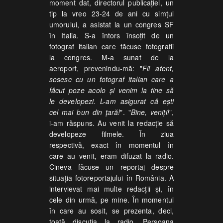
moment dat, directorul publicației, un
tip la vreo 23-24 de ani cu simțul
umorului, a asistat la un congres SF
în Italia. S-a întors însoțit de un
fotograf italian care făcuse fotografii
la congres. M-a sunat de la
aeroport, prevenindu-mă: "
Fii atent,
sosesc cu un fotograf italian care a
făcut poze acolo și venim la tine să
le developezi. L-am asigurat că ești
cel mai bun din țară!
". "
Bine, veniți!
",
i-am răspuns. Au venit la redacție să
developeze filmele. În ziua
respectivă, exact în momentul în
care au venit, eram difuzat la radio.
Cineva făcuse un reportaj despre
situația fotoreportajului în România. A
intervievat mai multe redacții și, în
cele din urmă, pe mine. În momentul
în care au sosit, se prezenta, deci,
toată discuția la radio. Persoana