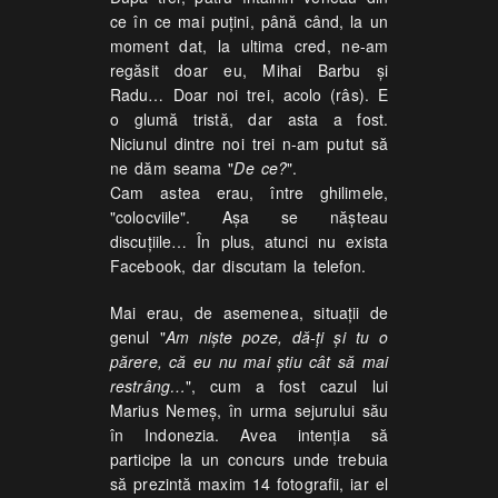
ce în ce mai puțini, până când, la un
moment dat, la ultima cred, ne-am
regăsit doar eu, Mihai Barbu și
Radu… Doar noi trei, acolo (râs). E
o glumă tristă, dar asta a fost.
Niciunul dintre noi trei n-am putut să
ne dăm seama "
De ce?
".
Cam astea erau, între ghilimele,
"colocviile". Așa se nășteau
discuțiile… În plus, atunci nu exista
Facebook, dar discutam la telefon.
Mai erau, de asemenea, situații de
genul "
Am niște poze, dă-ți și tu o
părere, că eu nu mai știu cât să mai
restrâng…
", cum a fost cazul lui
Marius Nemeș, în urma sejurului său
în Indonezia. Avea intenția să
participe la un concurs unde trebuia
să prezintă maxim 14 fotografii, iar el