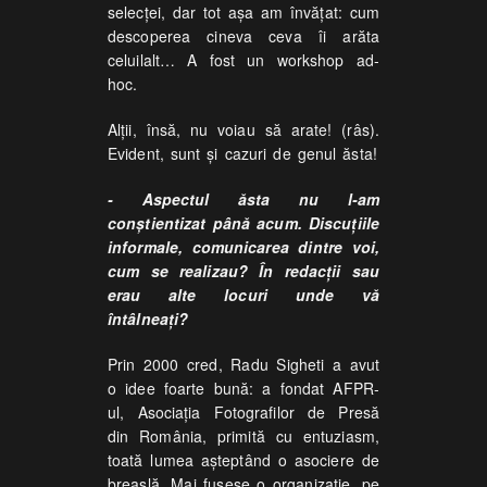
selecței, dar tot așa am învățat: cum
descoperea cineva ceva îi arăta
celuilalt… A fost un workshop ad-
hoc.
Alții, însă, nu voiau să arate! (râs).
Evident, sunt și cazuri de genul ăsta!
- Aspectul ăsta nu l-am
conștientizat până acum. Discuțiile
informale, comunicarea dintre voi,
cum se realizau? În redacții sau
erau alte locuri unde vă
întâlneați?
Prin 2000 cred, Radu Sigheti a avut
o idee foarte bună: a fondat AFPR-
ul, Asociația Fotografilor de Presă
din România, primită cu entuziasm,
toată lumea așteptând o asociere de
breaslă. Mai fusese o organizație, pe