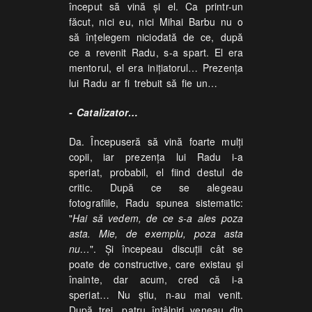
început să vină și el. Ca printr-un
făcut, nici eu, nici Mihai Barbu nu o
să înțelegem niciodată de ce, după
ce a revenit Radu, s-a spart. El era
mentorul, el era inițiatorul… Prezența
lui Radu ar fi trebuit să fie un…
- Catalizator…
Da. Începuseră să vină foarte mulți
copii, iar prezența lui Radu i-a
speriat, probabil, el fiind destul de
critic. După ce se alegeau
fotografiile, Radu spunea sistematic:
"
Hai să vedem, de ce s-a ales poza
asta. Mie, de exemplu, poza asta
nu…
". Și începeau discuții cât se
poate de constructive, care existau și
înainte, dar acum, cred că i-a
speriat… Nu știu, n-au mai venit.
După trei, patru întâlniri veneau din