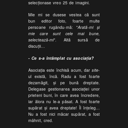
selecționase vreo 25 de imagini.
Mie mi se dusese vestea că sunt
bun editor foto, foarte multe
persoane rugându-mă: "
Arată-mi și
mie care sunt cele mai bune,
selectează-mi
". Altă sursă de
discuții…
- Ce s-a întâmplat cu asociația?
Asociația este închisă acum, dar
site
-
ul există, încă. Radu a fost foarte
dezamăgit, și pe bună dreptate.
Delegase gestionarea asociației unor
prieteni buni, în care avea încredere,
iar ălora nu le-a păsat. A fost foarte
supărat și avea dreptate! Îl înțeleg…
Nu a fost nici măcar supărat, a fost
mâhnit, cred.