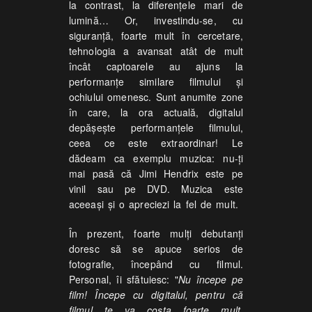
la contrast, la diferențele mari de
lumină… Or, investindu-se, cu
siguranță, foarte mult în cercetare,
tehnologia a avansat atât de mult
încât captoarele au ajuns la
performanțe similare filmului și
ochiului omenesc. Sunt anumite zone
în care, la ora actuală, digitalul
depășește performanțele filmului,
ceea ce este extraordinar! Le
dădeam ca exemplu muzica: nu-ți
mai pasă că Jimi Hendrix este pe
vinil sau pe DVD. Muzica este
aceeași și o apreciezi la fel de mult.
În prezent, foarte mulți debutanți
doresc să se apuce serios de
fotografie, începând cu filmul.
Personal, îi sfătuiesc: "
Nu începe pe
film! Începe cu digitalul, pentru că
filmul te va costa foarte mult.