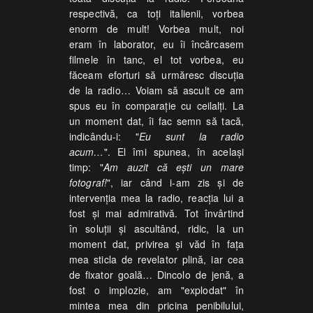
respectivă, ca toți italienii, vorbea
enorm de mult! Vorbea mult, noi
eram în laborator, eu îi încărcasem
filmele în tanc, el tot vorbea, eu
făceam eforturi să urmăresc discuția
de la radio… Voiam să ascult ce am
spus eu în comparație cu ceilalți. La
un moment dat, îi fac semn să tacă,
indicându-i: "
Eu sunt la radio
acum…
". El îmi spunea, în același
timp: "
Am auzit că ești un mare
fotograf!
", iar când i-am zis și de
intervenția mea la radio, reacția lui a
fost și mai admirativă. Tot învârtind
în soluții și ascultând, ridic, la un
moment dat, privirea și văd în fața
mea sticla de revelator plină, iar cea
de fixator goală… Dincolo de jenă, a
fost o implozie, am "explodat" în
mintea mea din pricina penibilului,