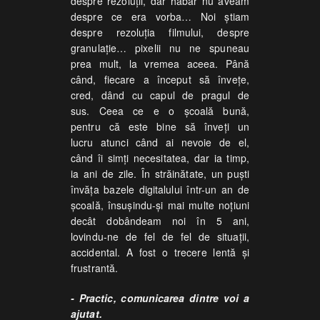
despre rezoluții, dar habar nu aveam
despre ce era vorba… Noi știam
despre rezoluția filmului, despre
granulație… pixelii nu ne spuneau
prea mult, la vremea aceea. Până
când, fiecare a început să învețe,
cred, dând cu capul de pragul de
sus. Ceea ce e o școală bună,
pentru că este bine să înveți un
lucru atunci când ai nevoie de el,
când îi simți necesitatea, dar ia timp,
ia ani de zile. În străinătate, un puști
învăța bazele digitalului într-un an de
școală, însușindu-și mai multe noțiuni
decât dobândeam noi în 5 ani,
lovindu-ne de fel de fel de situații,
accidental. A fost o trecere lentă și
frustrantă.
- Practic, comunicarea dintre voi a
ajutat.