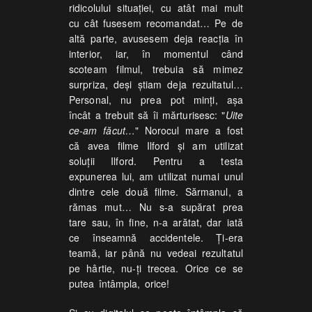
ridicolului situației, cu atât mai mult
cu cât fusesem recomandat… Pe de
altă parte, avusesem deja reacția în
interior, iar, în momentul când
scoteam filmul, trebuia să mimez
surpriza, deși știam deja rezultatul…
Personal, nu prea pot minţi, așa
încât a trebuit să îi mărturisesc: "
Uite
ce-am făcut…
" Norocul mare a fost
că avea filme Ilford și am utilizat
soluții Ilford. Pentru a testa
expunerea lui, am utilizat numai unul
dintre cele două filme. Sărmanul, a
rămas mut… Nu s-a supărat prea
tare sau, în fine, n-a arătat, dar iată
ce înseamnă accidentele. Ţi-era
teamă, iar până nu vedeai rezultatul
pe hârtie, nu-ți trecea. Orice ce se
putea întâmpla, orice!