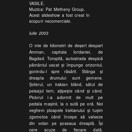
VASILE.
Muzica: Pat Metheny Group.
Acest slideshow a fost creat în
scopuri necomerciale.
Iulie 2003
O mie de kilometri de deşert despart
Amman, capitala Iordaniei, de
Bagdad. Toropită, autostrada despică
pământul uscat şi împunge orizontul,
gonindu-l spre răsărit. Stânga şi
dreapta drumului sunt gemene.
Şoferul, un irakian blând, sătul de
peisajul tern, aţipeşte când şi când.
Piciorul i-a adormit de mult pe
pedala maşinii, la o sută pe oră. Noi
veghem ploapele irakianului şi tuşim
zgomotos când începe să valseze
din volan pe şoseaua dreaptă. Îşi
cere scuze de fiecare dată.