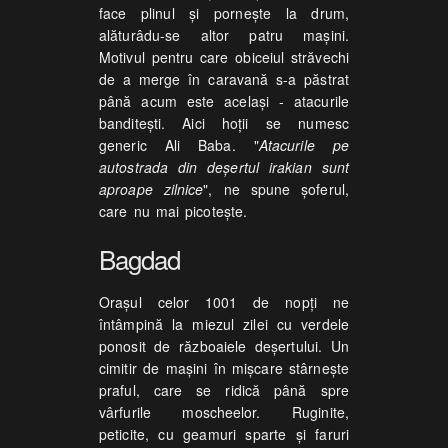
face plinul şi porneşte la drum,
alăturâdu-se altor patru maşini.
Motivul pentru care obiceiul străvechi
de a merge în caravană s-a păstrat
până acum este acelaşi - atacurile
banditeşti. Aici hoţii se numesc
generic Ali Baba. "
Atacurile pe
autostrada din deşertul irakian sunt
aproape zilnice
", ne spune şoferul,
care nu mai picoteşte.
Bagdad
Oraşul celor 1001 de nopţi ne
întâmpină la miezul zilei cu verdele
ponosit de războaiele deşertului. Un
cimitir de maşini în mişcare stârneşte
praful, care se ridică până spre
vârfurile moscheelor. Ruginite,
peticite, cu geamuri sparte şi faruri