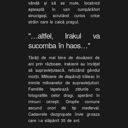
vândă şi să se mute, localnicii
aşteaptă în van cumpărători
sinucigaşi, scrutând curios orice
străin care le calcă pragul.
"…altfel, Irakul va
sucomba în haos…"
Târâţi de mai bine de douăzeci de
ani prin războaie, irakienii au învăţat
să supravieţuiască, refuzând gândul
morţii. Milioane de dispăruţi trăiesc în
inimile milioanelor de supravieţuitori.
Familiile tapetează zidurile cu
fotografiile celor dragi, sperând în
minuni cereşti. Gropile comune
ascund orori de tip medieval.
Cadavrele dezgropate învie groaza
care i-a stăpânit 35 de ani.