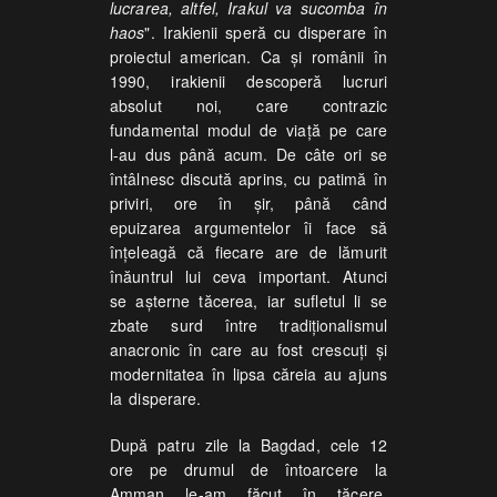
lucrarea, altfel, Irakul va sucomba în
haos
". Irakienii speră cu disperare în
proiectul american. Ca şi românii în
1990, irakienii descoperă lucruri
absolut noi, care contrazic
fundamental modul de viaţă pe care
l-au dus până acum. De câte ori se
întâlnesc discută aprins, cu patimă în
priviri, ore în şir, până când
epuizarea argumentelor îi face să
înţeleagă că fiecare are de lămurit
înăuntrul lui ceva important. Atunci
se aşterne tăcerea, iar sufletul li se
zbate surd între tradiţionalismul
anacronic în care au fost crescuţi şi
modernitatea în lipsa căreia au ajuns
la disperare.
După patru zile la Bagdad, cele 12
ore pe drumul de întoarcere la
Amman le-am făcut în tăcere.