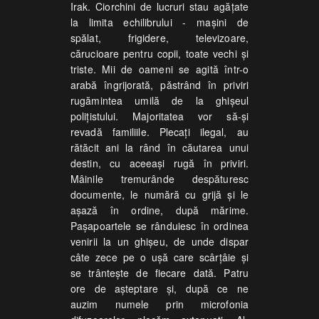
Irak. Ciorchini de lucruri stau agăţate
la limita echilibrului - maşini de
spălat, frigidere, televizoare,
cărucioare pentru copii, toate vechi şi
triste. Mii de oameni se agită într-o
arabă îngrijorată, păstrând în priviri
rugămintea umilă de la ghişeul
poliţistului. Majoritatea vor să-şi
revadă familiile. Plecaţi ilegal, au
rătăcit ani la rând în căutarea unui
destin, cu aceeaşi rugă în priviri.
Mâinile tremurânde despăturesc
documente, le numără cu grijă şi le
aşază în ordine, după mărime.
Paşapoartele se rânduiesc în ordinea
venirii la un ghişeu, de unde dispar
câte zece pe o uşă care scârţâie şi
se trânteşte de fiecare dată. Patru
ore de aşteptare şi, după ce ne
auzim numele prin microfonia