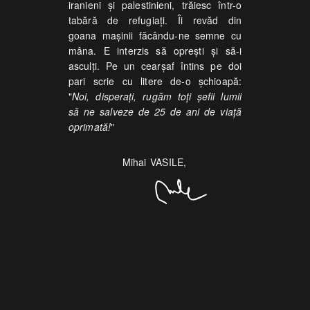
iranieni şi palestinieni, trăiesc într-o
tabără de refugiaţi. Îi revăd din
goana maşinii făcându-ne semne cu
mâna. E interzis să opreşti şi să-i
asculţi. Pe un cearşaf întins pe doi
pari scrie cu litere de-o şchioapă:
"
Noi, disperaţi, rugăm toţi şefii lumii
să ne salveze de 25 de ani de viaţă
oprimată!
"
Mihai VASILE,