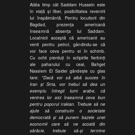
Atâta timp cât Saddam Hussein este
în viaţă şi liber, posibilitatea revenirii
lui înspăimântă. Pentru locuitorii din
Bagdad, prezenţa americană
înseamnă absenţa lui Saddam.
Localnicii acceptă că americanii au
venit pentru petrol, gândindu-se că
vor face ceva pentru ei în schimb.
Cu ochii pierduţi în sclipirile fierbinţi
ale paharului cu ceai, Bahget
Nassiem El Saidei gândeşte cu glas
tare: "
Dacă vor să aibă succes în
Iran şi Siria, vor trebui să dea un
exemplu întregii lumi arabe, că
venirea lor aici înseamnă ceva bun
pentru poporul irakian. Trebuie să ne
ajute să construim o societate
democrată şi să punem bazele unei
economii care să ne scoată din
sărăcie, trebuie să-şi termine