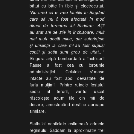
bătut cu bâte în tibie şi electrocutat.
"
Nu cred că e vreo familie în Bagdad
care să nu fi fost afectată în mod
direct de teroarea lui Saddam. Alţii
au stat ani de zile în închisoare, mult
mai mult decât mine, dar suferinţele
şi umilinţa la care mi-au fost supuşi
copiii şi soţia sunt greu de uitat…
"
Singura aripă bombardată a închisorii
Rasse a fost cea cu birourile
administraţiei. Celulele rămase
intacte au fost apoi devastate de
furia mulţimii. Printre ruinele fostului
sediu al terorii, vântul uscat
răscoleşte acum file din mii de
dosare, amestecând destine aproape
similare.
Statistici neoficiale estimează crimele
regimului Saddam la aproximativ trei