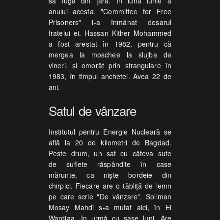
să fugă din ţară. În luna iunie a
anului acesta, "Committee for Free
Prisoners" i-a înmânat dosarul
fratelui ei. Hassan Kither Mohammed
a fost arestat în 1982, pentru că
mergea la moschee la slujba de
vineri, şi omorât prin strangulare în
1983, în timpul anchetei. Avea 22 de
ani.
Satul de vânzare
Institutul pentru Energie Nucleară se
află la 20 de kilometri de Bagdad.
Peste drum, un sat cu câteva sute
de suflete răspândite în case
mărunte, ca nişte bordeie din
chirpici. Fiecare are o tăbliţă de lemn
pe care scrie "De vânzare". Soliman
Mosay Mahdi s-a mutat aici, în El
Wardiaa, în urmă cu şase luni. Are