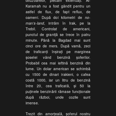
difuzoarelor, plecăm extenuaţi. Al-
Karamah nu a fost gândit pentru un
astfel de flux, de fapt reflux, de
oameni. După doi kilometri de
no-
man’s-land
, intrăm în Irak, pe la
Trebil. Controlat de americani,
punctul de graniţă se trece în patru
minute. Până la Bagdad mai sunt
cinci ore de mers. După vamă, zeci
de traficanţi înşiraţi pe marginea
şoselei vând benzină şoferilor.
Probabil cea mai ieftină benzină din
lume. Un dolar american se schimbă
cu 1500 de dinari irakieni, o cafea
costă 1000, iar un litru de benzină
între 20, cea traficată, şi 50 la
puţinele benzinării rămase funcţionale
după război, unde cozile sunt
imense.
Trezit din amorţeală, şoferul nostru