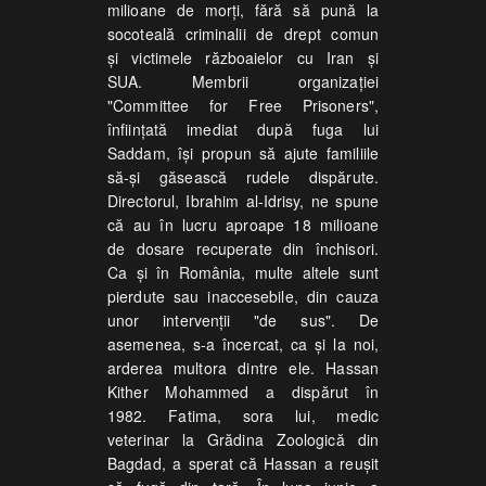
milioane de morţi, fără să pună la
socoteală criminalii de drept comun
şi victimele războaielor cu Iran şi
SUA. Membrii organizaţiei
"Committee for Free Prisoners",
înfiinţată imediat după fuga lui
Saddam, îşi propun să ajute familiile
să-şi găsească rudele dispărute.
Directorul, Ibrahim al-Idrisy, ne spune
că au în lucru aproape 18 milioane
de dosare recuperate din închisori.
Ca şi în România, multe altele sunt
pierdute sau inaccesebile, din cauza
unor intervenţii "de sus". De
asemenea, s-a încercat, ca şi la noi,
arderea multora dintre ele. Hassan
Kither Mohammed a dispărut în
1982. Fatima, sora lui, medic
veterinar la Grădina Zoologică din
Bagdad, a sperat că Hassan a reuşit