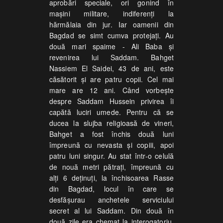
aprobări speciale, ori gonind în
maşini militare, indiferenţi la
hărmălaia din jur. Iar oamenii din
Bagdad se simt cumva protejaţi. Au
două mari spaime - Ali Baba şi
revenirea lui Saddam. Bahget
Nassiem El Saidei, 43 de ani, este
căsătorit şi are patru copii. Cel mai
mare are 12 ani. Când vorbeşte
despre Saddam Hussein privirea îi
capătă luciri umede. Pentru că se
ducea la slujba religioasă de vineri,
Bahget a fost închis două luni
împreună cu nevasta şi copiii, apoi
patru luni singur. Au stat într-o celulă
de nouă metri pătraţi, împreună cu
alţi 6 deţinuţi, la închisoarea Rasse
din Bagdad, locul în care se
desfăşurau anchetele serviciului
secret al lui Saddam. Din două în
două zile era chemat la interogatoriu,