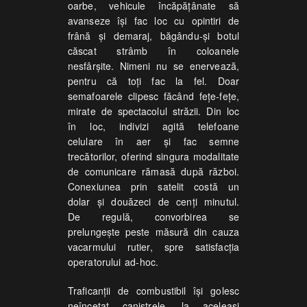
oarbe, vehicule încăpăţânate să
avanseze îşi fac loc cu opintiri de
frână şi demaraj, băgându-şi botul
căscat strâmb în coloanele
nesfârşite. Nimeni nu se enervează,
pentru că toţi fac la fel. Doar
semafoarele clipesc făcând feţe-feţe,
mirate de spectacolul străzii. Din loc
în loc, indivizi agită telefoane
celulare în aer şi fac semne
trecătorilor, oferind singura modalitate
de comunicare rămasă după război.
Conexiunea prin satelit costă un
dolar şi douăzeci de cenţi minutul.
De regulă, convorbirea se
prelungeşte peste măsură din cauza
vacarmului rutier, spre satisfacţia
operatorului ad-hoc.
Traficanţii de combustibil îşi golesc
neîncetat canistrele, la aceleaşi