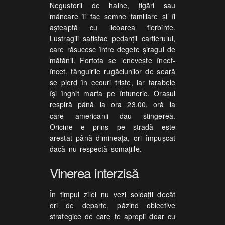
Negustorii de haine, ţigări sau
mâncare îi fac semne familiare şi îl
aşteaptă cu licoarea fierbinte.
Lustragiii satisfac pedanţii cartierului,
care răsucesc între degete şiragul de
mătănii. Forfota se leneveşte încet-
încet, tânguirile rugăciunilor de seară
se pierd în ecouri triste, iar tarabele
îşi înghit marfa pe întuneric. Oraşul
respiră până la ora 23.00, oră la
care americanii dau stingerea.
Oricine e prins pe stradă este
arestat până dimineaţa, ori împuşcat
dacă nu respectă somaţiile.
Vinerea interzisă
În timpul zilei nu vezi soldaţii decât
ori de departe, păzind obiective
strategice de care te apropii doar cu