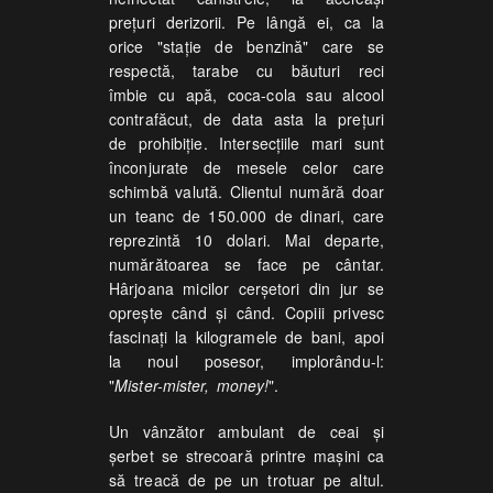
preţuri derizorii. Pe lângă ei, ca la
orice "staţie de benzină" care se
respectă, tarabe cu băuturi reci
îmbie cu apă, coca-cola sau alcool
contrafăcut, de data asta la preţuri
de prohibiţie. Intersecţiile mari sunt
înconjurate de mesele celor care
schimbă valută. Clientul numără doar
un teanc de 150.000 de dinari, care
reprezintă 10 dolari. Mai departe,
numărătoarea se face pe cântar.
Hârjoana micilor cerşetori din jur se
opreşte când şi când. Copiii privesc
fascinaţi la kilogramele de bani, apoi
la noul posesor, implorându-l:
"
Mister-mister, money!
".
Un vânzător ambulant de ceai şi
şerbet se strecoară printre maşini ca
să treacă de pe un trotuar pe altul.