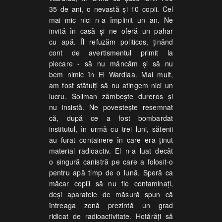
35 de ani, o nevastă şi 10 copii. Cel
mai mic nici n-a împlinit un an. Ne
invită în casă şi ne oferă un pahar
cu apă. Îl refuzăm politicos, ţinând
cont de avertismentul primit la
plecare - să nu mâncăm şi să nu
bem nimic în El Wardiaa. Mai mult,
am fost sfătuiţi să nu atingem nici un
lucru. Soliman zâmbeşte dureros şi
nu insistă. Ne povesteşte resemnat
că, după ce a fost bombardat
institutul, în urmă cu trei luni, sătenii
au furat containere în care era ţinut
material radioactiv. El n-a luat decât
o singură canistră pe care a folosit-o
pentru apă timp de o lună. Speră ca
măcar copiii să nu fie contaminaţi,
deşi aparatele de măsură spun că
întreaga zonă prezintă un grad
ridicat de radioactivitate. Hotărâţi să