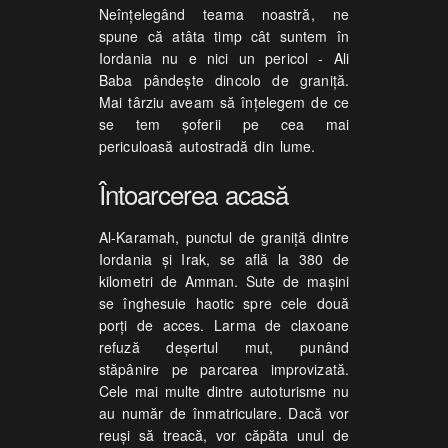
Neînţelegând teama noastră, ne
spune că atâta timp cât suntem în
Iordania nu e nici un pericol - Ali
Baba pândeşte dincolo de graniţă.
Mai târziu aveam să înţelegem de ce
se tem şoferii pe cea mai
periculoasă autostradă din lume.
Întoarcerea acasă
Al-Karamah, punctul de graniţă dintre
Iordania şi Irak, se află la 380 de
kilometri de Amman. Sute de maşini
se înghesuie haotic spre cele două
porţi de acces. Larma de claxoane
refuză deşertul mut, punând
stăpânire pe parcarea improvizată.
Cele mai multe dintre autoturisme nu
au număr de înmatriculare. Dacă vor
reuşi să treacă, vor căpăta unul de