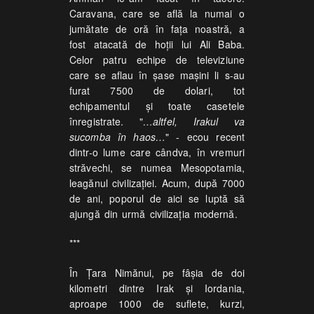
Caravana, care se află la numai o
jumătate de oră în faţa noastră, a
fost atacată de hoţii lui Ali Baba.
Celor patru echipe de televiziune
care se aflau în şase maşini li s-au
furat 7500 de dolari, tot
echipamentul şi toate casetele
înregistrate. "
…altfel, Irakul va
sucomba în haos…
" - ecou recent
dintr-o lume care cândva, în vremuri
străvechi, se numea Mesopotamia,
leagănul civilizaţiei. Acum, după 7000
de ani, poporul de aici se luptă să
ajungă din urmă civilizaţia modernă.
***
În Ţara Nimănui, pe fâşia de doi
kilometri dintre Irak şi Iordania,
aproape 1000 de suflete, kurzi,